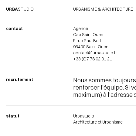
URBA
STUDIO
URBANISME & ARCHITECTURE
contact
Agence :
Cap Saint Ouen
5 rue Paul Bert
93400 Saint-Ouen
contact@urbastudio.fr
+33 (0)7 78 02 01 21
Nous sommes toujours 
recrutement
renforcer l’équipe. Si 
maximum) à l’adresse s
statut
Urbastudio
Architecture et Urbanisme