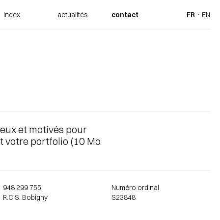
index
actualités
contact
FR
EN
eux et motivés pour
t votre portfolio (10 Mo
948 299 755
Numéro ordinal
R.C.S. Bobigny
S23848