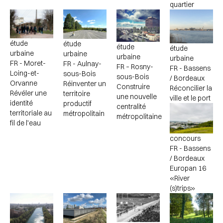
quartier
étude
étude
étude
étude
urbaine
urbaine
urbaine
urbaine
FR - Moret-
FR - Aulnay-
FR – Rosny-
FR - Bassens
Loing-et-
sous-Bois
sous-Bois
/ Bordeaux
Orvanne
Réinventer un
Construire
Réconcilier la
Révéler une
territoire
une nouvelle
ville et le port
identité
productif
centralité
territoriale au
métropolitain
métropolitaine
fil de l’eau
concours
FR - Bassens
/ Bordeaux
Europan 16
«River
(s)trips»