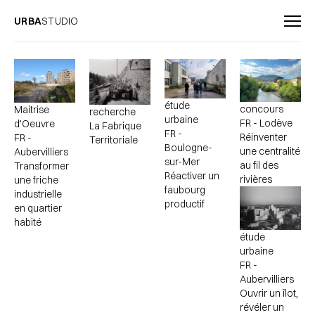
URBA
STUDIO
étude
concours
Maitrise
recherche
urbaine
FR - Lodève
d'Oeuvre
La Fabrique
FR -
Réinventer
FR -
Territoriale
Boulogne-
une centralité
Aubervilliers
sur-Mer
au fil des
Transformer
Réactiver un
rivières
une friche
faubourg
industrielle
productif
en quartier
habité
étude
urbaine
FR -
Aubervilliers
Ouvrir un îlot,
révéler un