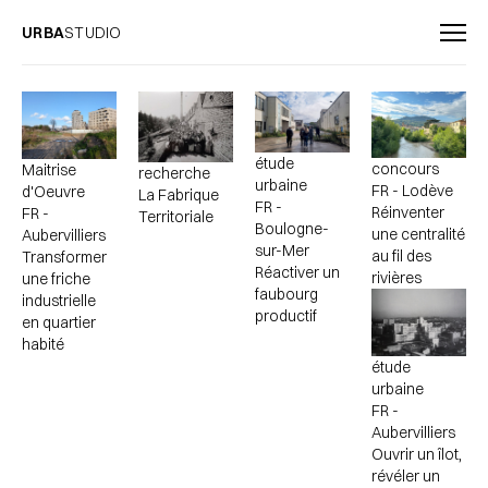
URBA
STUDIO
étude
concours
Maitrise
recherche
urbaine
FR - Lodève
d'Oeuvre
La Fabrique
FR -
Réinventer
FR -
Territoriale
Boulogne-
une centralité
Aubervilliers
sur-Mer
au fil des
Transformer
Réactiver un
rivières
une friche
faubourg
industrielle
productif
en quartier
habité
étude
urbaine
FR -
Aubervilliers
Ouvrir un îlot,
révéler un