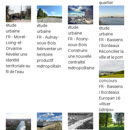
quartier
étude
étude
étude
étude
urbaine
urbaine
urbaine
urbaine
FR - Moret-
FR - Aulnay-
FR – Rosny-
FR - Bassens
Loing-et-
sous-Bois
sous-Bois
/ Bordeaux
Orvanne
Réinventer un
Construire
Réconcilier la
Révéler une
territoire
une nouvelle
ville et le port
identité
productif
centralité
territoriale au
métropolitain
métropolitaine
fil de l’eau
concours
FR - Bassens
/ Bordeaux
Europan 16
«River
(s)trips»